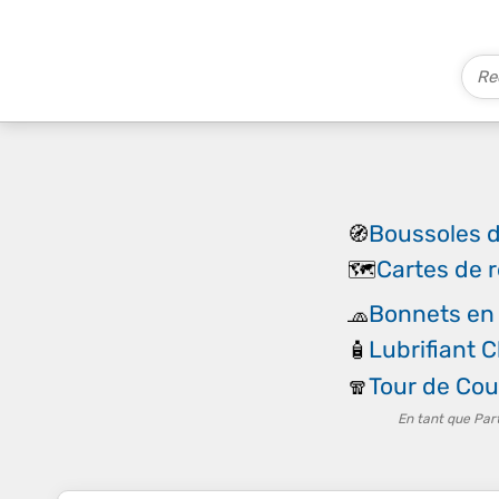
Boussoles d
🧭
Cartes de r
🗺️
Bonnets en 
🧢
Lubrifiant 
🧴
Tour de Cou
🧣
En tant que Par