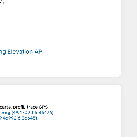
/h
ing
Elevation API
carte, profil, trace GPS
bourg
(
49.47090
6.36476
)
9.46992
6.36645
)