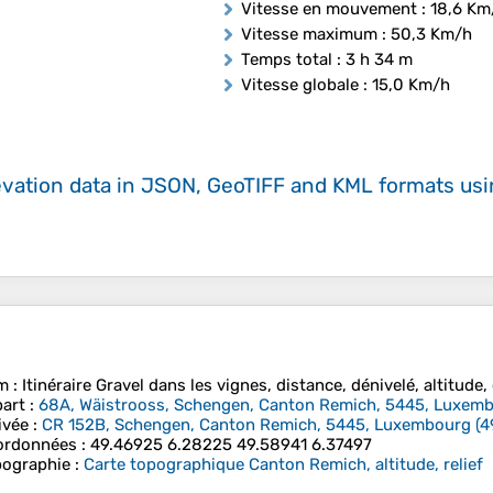
Vitesse en mouvement
: 18,6 Km
Vitesse maximum
: 50,3 Km/h
Temps total
: 3 h 34 m
Vitesse globale
: 15,0 Km/h
evation data in JSON, GeoTIFF and KML formats
us
m
: Itinéraire Gravel dans les vignes, distance, dénivelé, altitude, 
art
:
68A, Wäistrooss, Schengen, Canton Remich, 5445, Luxem
ivée
:
CR 152B, Schengen, Canton Remich, 5445, Luxembourg
(
4
ordonnées
:
49.46925 6.28225 49.58941 6.37497
ographie
:
Carte topographique Canton Remich, altitude, relief