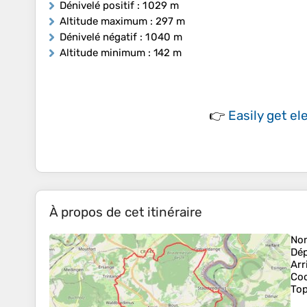
Dénivelé positif
: 1 029 m
Altitude maximum
: 297 m
Dénivelé négatif
: 1 040 m
Altitude minimum
: 142 m
👉
Easily
get el
À propos de cet itinéraire
No
Dép
Arr
Co
Top