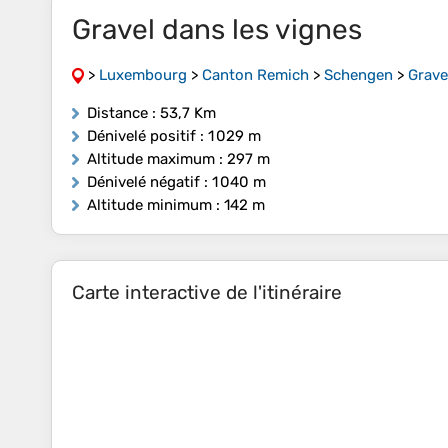
Gravel dans les vignes
>
Luxembourg
>
Canton Remich
>
Schengen
>
Grave
Distance
: 53,7 Km
Dénivelé positif
: 1 029 m
Altitude maximum
: 297 m
Dénivelé négatif
: 1 040 m
Altitude minimum
: 142 m
Carte interactive de l'itinéraire