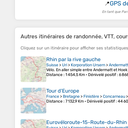
GPS d
📍
En tant que Par
Autres itinéraires de randonnée, VTT, cours
Cliquez sur un
itinéraire
pour afficher ses
statistique
Rhin par la rive gauche
Suisse
>
Uri
>
Korporation Ursern
>
Andermat
Vélo. En aller simple entre Andermatt et Hoek
Distance
: 1 454,5 Km •
Dénivelé positif
: 6 86
Tour d'Europe
France
>
Bretagne
>
Finistère
>
Concarneau
Distance
: 7 132,9 Km •
Dénivelé positif
: 44 6
Eurovéloroute-15-Route-du-Rhin
Suisse
>
Uri
>
Korporation Ursern
>
Andermat