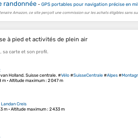
e randonnée
-
GPS portables pour navigation précise en mil
tenaire Amazon, ce site perçoit une commission sur les achats éligibles sans su
e à pied et activités de plein air
s
, sa
carte
et son
profil
.
t
 van Holland. Suisse centrale. #
Vélo
#
SuisseCentrale
#
Alpes
#
Montag
8 m •
Altitude maximum
: 2 047 m
>
Landan Creis
03 m •
Altitude maximum
: 2 433 m
t