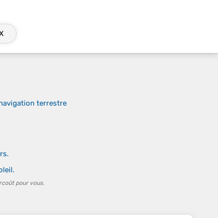
X
navigation terrestre
rs.
leil.
rcoût pour vous.