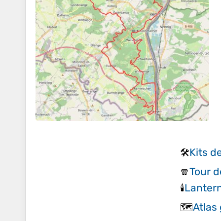
Kits d
🛠️
Tour d
🧣
Lanter
🕯️
Atlas
🗺️