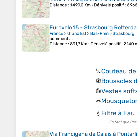
Distance
: 1 499,0 Km •
Dénivelé positif
: 6 96
Eurovelo 15 - Strasbourg Rotterd
France
>
Grand Est
>
Bas-Rhin
>
Strasbourg
comment ...
Distance
: 891,7 Km •
Dénivelé positif
: 2 140 
Couteau de
🔪
Boussoles d
🧭
Vestes soft
🧥
Mousqueto
🪢
Filtre à Eau
💧
En tant que Par
Via Francigena de Calais à Pontarl