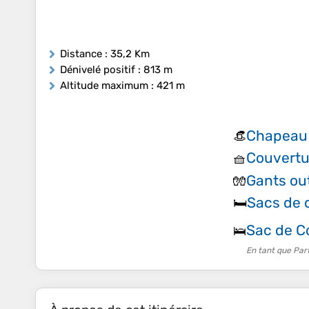
Distance
: 35,2 Km
Dénivelé positif
: 813 m
Altitude maximum
: 421 m
Chapeau
👒
Couvertu
🧺
Gants ou
🧤
Sacs de
🛏️
Sac de 
🛌
En tant que Par