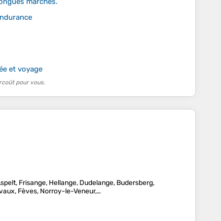
 longues marches.
 endurance
ée et voyage
rcoût pour vous.
spelt, Frisange, Hellange, Dudelange, Budersberg,
vaux, Fèves, Norroy-le-Veneur,…