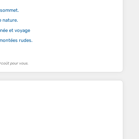
u sommet.
e nature.
nnée et voyage
 montées rudes.
rcoût pour vous.