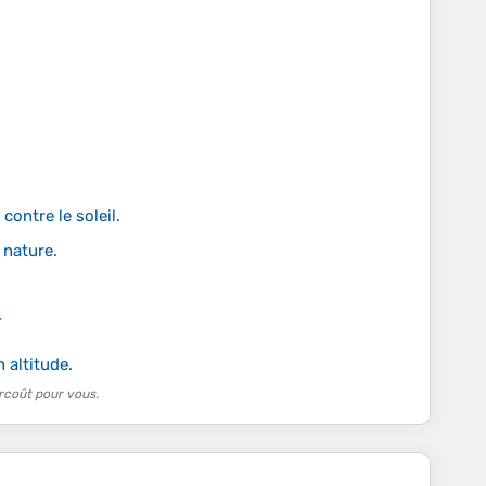
ontre le soleil.
 nature.
r
 altitude.
rcoût pour vous.