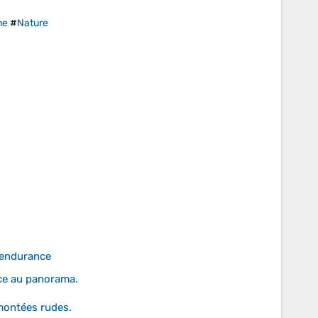
ne
#
Nature
t endurance
ce au panorama.
montées rudes.