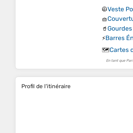
Veste Po
🧥
Couvertu
🧺
Gourdes 
🥤
Barres É
⚡
Cartes d
🗺️
En tant que Par
Profil de l'itinéraire