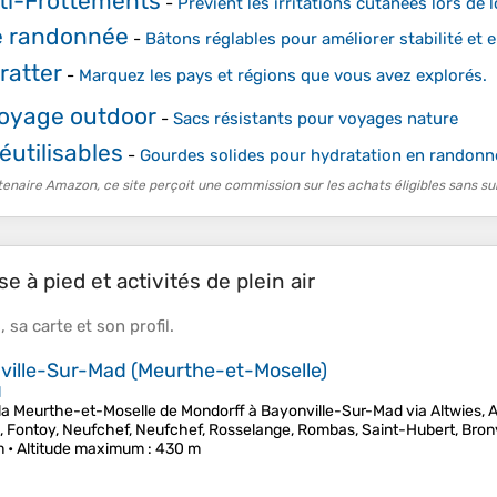
ti-Frottements
-
Prévient les irritations cutanées lors de
e randonnée
-
Bâtons réglables pour améliorer stabilité et
ratter
-
Marquez les pays et régions que vous avez explorés.
oyage outdoor
-
Sacs résistants pour voyages nature
éutilisables
-
Gourdes solides pour hydratation en randonn
tenaire Amazon, ce site perçoit une commission sur les achats éligibles sans su
e à pied et activités de plein air
s
, sa
carte
et son
profil
.
nville-Sur-Mad (Meurthe-et-Moselle)
l
 la Meurthe-et-Moselle de Mondorff à Bayonville-Sur-Mad via Altwies, A
 Fontoy, Neufchef, Neufchef, Rosselange, Rombas, Saint-Hubert, Bron
m •
Altitude maximum
: 430 m