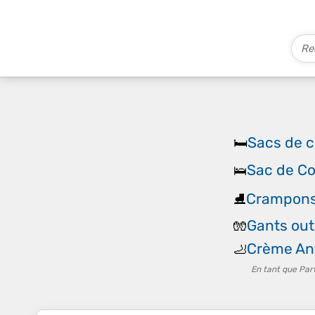
Sacs de 
🛏️
Sac de C
🛌
Crampons
⛸️
Gants ou
🧤
Crème An
🦶
En tant que Par