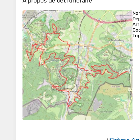
À propos de cet itinéraire
No
Dép
Arr
Co
Top