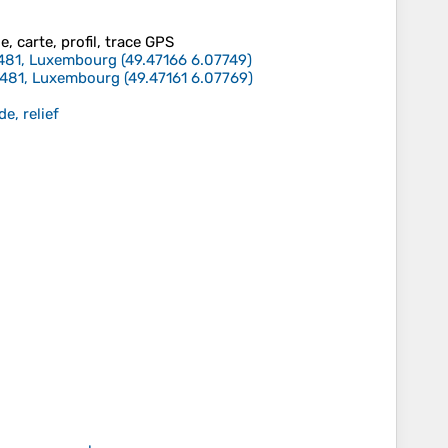
e, carte, profil, trace GPS
3481, Luxembourg
(
49.47166
6.07749
)
3481, Luxembourg
(
49.47161
6.07769
)
e, relief