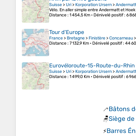
Suisse
>
Uri
>
Korporation Ursern
>
Andermat
Vélo. En aller simple entre Andermatt et Hoek
Distance
: 1 454,5 Km •
Dénivelé positif
: 6 86
Tour d'Europe
France
>
Bretagne
>
Finistère
>
Concarneau
Distance
: 7 132,9 Km •
Dénivelé positif
: 44 6
Eurovéloroute-15-Route-du-Rhin
Suisse
>
Uri
>
Korporation Ursern
>
Andermat
Distance
: 1 499,0 Km •
Dénivelé positif
: 6 96
Bâtons d
🦯
Siège d
🪑
Barres Én
⚡