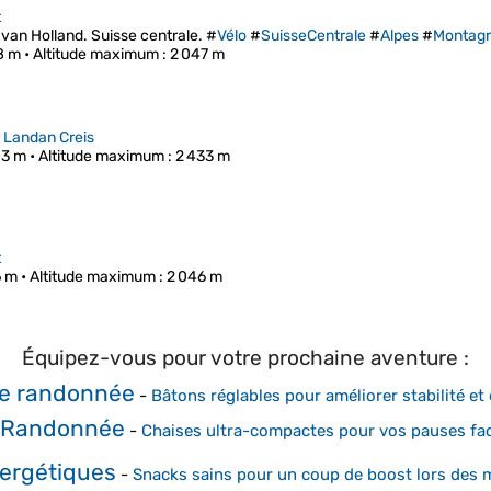
t
 van Holland. Suisse centrale. #
Vélo
#
SuisseCentrale
#
Alpes
#
Montag
8 m •
Altitude maximum
: 2 047 m
>
Landan Creis
03 m •
Altitude maximum
: 2 433 m
t
6 m •
Altitude maximum
: 2 046 m
Équipez-vous pour votre prochaine aventure :
e randonnée
-
Bâtons réglables pour améliorer stabilité e
e Randonnée
-
Chaises ultra-compactes pour vos pauses fa
ergétiques
-
Snacks sains pour un coup de boost lors des 