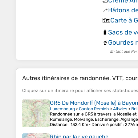
Crème An
🦶
Bâtons d
🦯
Carte à G
🗺️
Sacs de v
🧳
Gourdes r
🥤
En tant que Par
Autres itinéraires de randonnée, VTT, cours
Cliquez sur un
itinéraire
pour afficher ses
statistique
GR5 De Mondorff (Moselle) à Bayo
Luxembourg
>
Canton Remich
>
Altwies
>
Bril
Randonnée sur le GR5 à travers la Moselle et
Rumelange, Molvange, Escherange, Algrange,
Distance
: 132,4 Km •
Dénivelé positif
: 2 776 
Rhin par la rive gauche