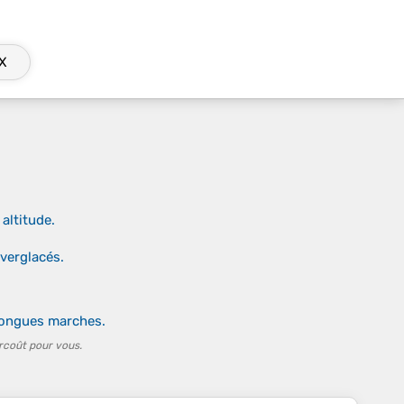
X
altitude.
 verglacés.
 longues marches.
rcoût pour vous.