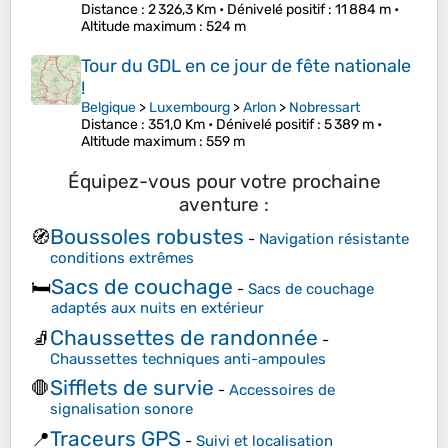
Distance
: 2 326,3 Km •
Dénivelé positif
: 11 884 m •
Altitude maximum
: 524 m
Tour du GDL en ce jour de fête nationale
!
Belgique
>
Luxembourg
>
Arlon
>
Nobressart
Distance
: 351,0 Km •
Dénivelé positif
: 5 389 m •
Altitude maximum
: 559 m
Équipez-vous pour votre prochaine
aventure :
Boussoles robustes
🧭
-
Navigation résistante
conditions extrêmes
Sacs de couchage
🛏️
-
Sacs de couchage
adaptés aux nuits en extérieur
Chaussettes de randonnée
🧦
-
Chaussettes techniques anti-ampoules
Sifflets de survie
🛑
-
Accessoires de
signalisation sonore
Traceurs GPS
📍
-
Suivi et localisation