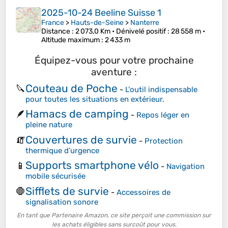
2025-10-24 Beeline Suisse 1
France
>
Hauts-de-Seine
>
Nanterre
Distance
: 2 073,0 Km •
Dénivelé positif
: 28 558 m •
Altitude maximum
: 2 433 m
Équipez-vous pour votre prochaine
aventure :
Couteau de Poche
🔪
-
L'outil indispensable
pour toutes les situations en extérieur.
Hamacs de camping
🪶
-
Repos léger en
pleine nature
Couvertures de survie
🧯
-
Protection
thermique d’urgence
Supports smartphone vélo
📱
-
Navigation
mobile sécurisée
Sifflets de survie
🛑
-
Accessoires de
signalisation sonore
En tant que Partenaire Amazon, ce site perçoit une commission sur
les achats éligibles sans surcoût pour vous.