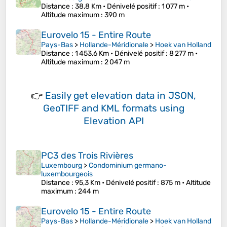
Distance
: 38,8 Km •
Dénivelé positif
: 1 077 m •
Altitude maximum
: 390 m
Eurovelo 15 - Entire Route
Pays-Bas
>
Hollande-Méridionale
>
Hoek van Holland
Distance
: 1 453,6 Km •
Dénivelé positif
: 8 277 m •
Altitude maximum
: 2 047 m
👉
Easily
get elevation data in JSON,
GeoTIFF and KML formats
using
Elevation API
PC3 des Trois Rivières
Luxembourg
>
Condominium germano-
luxembourgeois
Distance
: 95,3 Km •
Dénivelé positif
: 875 m •
Altitude
maximum
: 244 m
Eurovelo 15 - Entire Route
Pays-Bas
>
Hollande-Méridionale
>
Hoek van Holland