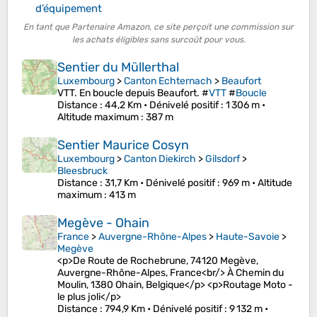
d’équipement
En tant que Partenaire Amazon, ce site perçoit une commission sur
les achats éligibles sans surcoût pour vous.
Sentier du Müllerthal
Luxembourg
>
Canton Echternach
>
Beaufort
VTT. En boucle depuis Beaufort. #
VTT
#
Boucle
Distance
: 44,2 Km •
Dénivelé positif
: 1 306 m •
Altitude maximum
: 387 m
Sentier Maurice Cosyn
Luxembourg
>
Canton Diekirch
>
Gilsdorf
>
Bleesbruck
Distance
: 31,7 Km •
Dénivelé positif
: 969 m •
Altitude
maximum
: 413 m
Megève - Ohain
France
>
Auvergne-Rhône-Alpes
>
Haute-Savoie
>
Megève
<p>De Route de Rochebrune, 74120 Megève,
Auvergne-Rhône-Alpes, France<br/> À Chemin du
Moulin, 1380 Ohain, Belgique</p> <p>Routage Moto -
le plus joli</p>
Distance
: 794,9 Km •
Dénivelé positif
: 9 132 m •