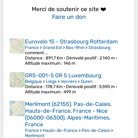
Merci de soutenir ce site ❤️
Faire un don
Eurovelo 15 - Strasbourg Rotterdam
France
>
Grand Est
>
Bas-Rhin
>
Strasbourg
comment ...
Distance
: 891,7 Km •
Dénivelé positif
: 2 140 m •
Altitude maximum
: 146 m
GR5-001-5 GR 5 Luxembourg
Belgique
>
Liège
>
Verviers
>
Ouren
Distance
: 178,7 Km •
Dénivelé positif
: 5 590 m •
Altitude maximum
: 499 m
Merlimont (62155), Pas-de-Calais,
Hauts-de-France, France - Nice
(06000-06300), Alpes-Maritimes,
France
France
>
Hauts-de-France
>
Pas-de-Calais
>
Merlimont