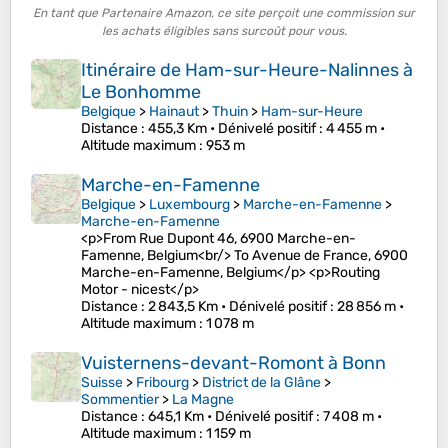
En tant que Partenaire Amazon, ce site perçoit une commission sur
les achats éligibles sans surcoût pour vous.
Itinéraire de Ham-sur-Heure-Nalinnes à
Le Bonhomme
Belgique
>
Hainaut
>
Thuin
>
Ham-sur-Heure
Distance
: 455,3 Km •
Dénivelé positif
: 4 455 m •
Altitude maximum
: 953 m
Marche-en-Famenne
Belgique
>
Luxembourg
>
Marche-en-Famenne
>
Marche-en-Famenne
<p>From Rue Dupont 46, 6900 Marche-en-
Famenne, Belgium<br/> To Avenue de France, 6900
Marche-en-Famenne, Belgium</p> <p>Routing
Motor - nicest</p>
Distance
: 2 843,5 Km •
Dénivelé positif
: 28 856 m •
Altitude maximum
: 1 078 m
Vuisternens-devant-Romont à Bonn
Suisse
>
Fribourg
>
District de la Glâne
>
Sommentier
>
La Magne
Distance
: 645,1 Km •
Dénivelé positif
: 7 408 m •
Altitude maximum
: 1 159 m