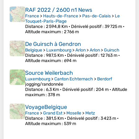
RAF 2022 / 2600 n1 News
France
>
Hauts-de-France
>
Pas-de-Calais
>
Le
Touquet-Paris-Plage
Distance
: 2 594,8 Km •
Dénivelé positif
: 39 725 m •
Altitude maximum
: 2 766 m
De Guirsch à Gendron
Belgique
>
Luxembourg
>
Arlon
>
Arlon
>
Guirsch
Distance
: 987,5 Km •
Dénivelé positif
: 12 763 m •
Altitude maximum
: 694 m
Source Weilerbach
Luxembourg
>
Canton Echternach
>
Berdorf
jogging/randonnée
Distance
: 6,3 Km •
Dénivelé positif
: 204 m •
Altitude
maximum
: 378 m
VoyageBelgique
France
>
Grand Est
>
Moselle
>
Metz
Distance
: 381,5 Km •
Dénivelé positif
: 3 423 m •
Altitude maximum
: 539 m