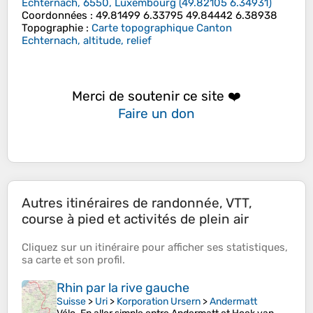
Echternach, 6550, Luxembourg
(
49.82105
6.34931
)
Coordonnées
:
49.81499 6.33795 49.84442 6.38938
Topographie
:
Carte topographique Canton
Echternach, altitude, relief
Merci de soutenir ce site ❤️
Faire un don
Autres itinéraires de randonnée, VTT,
course à pied et activités de plein air
Cliquez sur un
itinéraire
pour afficher ses
statistiques
,
sa
carte
et son
profil
.
Rhin par la rive gauche
Suisse
>
Uri
>
Korporation Ursern
>
Andermatt