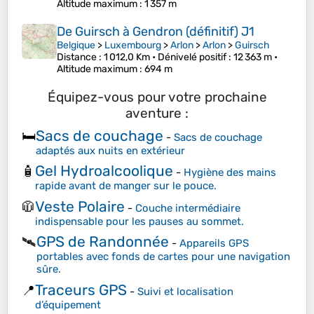
Altitude maximum
: 1 357 m
De Guirsch à Gendron (définitif) J1
Belgique
>
Luxembourg
>
Arlon
>
Arlon
>
Guirsch
Distance
: 1 012,0 Km •
Dénivelé positif
: 12 363 m •
Altitude maximum
: 694 m
Équipez-vous pour votre prochaine
aventure :
Sacs de couchage
🛏️
-
Sacs de couchage
adaptés aux nuits en extérieur
Gel Hydroalcoolique
🧴
-
Hygiène des mains
rapide avant de manger sur le pouce.
Veste Polaire
🧥
-
Couche intermédiaire
indispensable pour les pauses au sommet.
GPS de Randonnée
🛰️
-
Appareils GPS
portables avec fonds de cartes pour une navigation
sûre.
Traceurs GPS
📍
-
Suivi et localisation
d’équipement