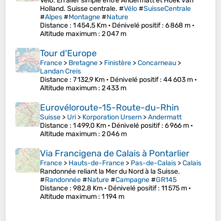
Vélo. En aller simple entre Andermatt et Hoek van
Holland. Suisse centrale. #
Vélo
#
SuisseCentrale
#
Alpes
#
Montagne
#
Nature
Distance
: 1 454,5 Km •
Dénivelé positif
: 6 868 m •
Altitude maximum
: 2 047 m
Tour d'Europe
France
>
Bretagne
>
Finistère
>
Concarneau
>
Landan Creis
Distance
: 7 132,9 Km •
Dénivelé positif
: 44 603 m •
Altitude maximum
: 2 433 m
Eurovéloroute-15-Route-du-Rhin
Suisse
>
Uri
>
Korporation Ursern
>
Andermatt
Distance
: 1 499,0 Km •
Dénivelé positif
: 6 966 m •
Altitude maximum
: 2 046 m
Via Francigena de Calais à Pontarlier
France
>
Hauts-de-France
>
Pas-de-Calais
>
Calais
Randonnée reliant la Mer du Nord à la Suisse.
#
Randonnée
#
Nature
#
Campagne
#
GR145
Distance
: 982,8 Km •
Dénivelé positif
: 11 575 m •
Altitude maximum
: 1 194 m