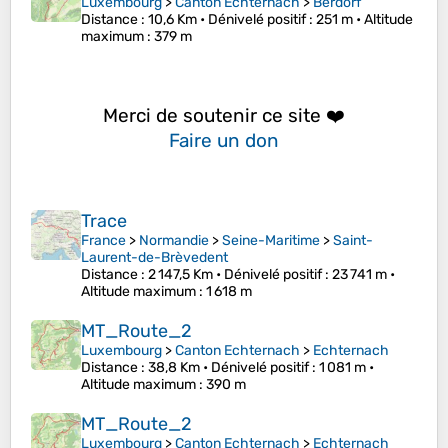
Luxembourg
>
Canton Echternach
>
Berdorf
Distance
: 10,6 Km •
Dénivelé positif
: 251 m •
Altitude
maximum
: 379 m
Merci de soutenir ce site ❤️
Faire un don
Trace
France
>
Normandie
>
Seine-Maritime
>
Saint-
Laurent-de-Brèvedent
Distance
: 2 147,5 Km •
Dénivelé positif
: 23 741 m •
Altitude maximum
: 1 618 m
MT_Route_2
Luxembourg
>
Canton Echternach
>
Echternach
Distance
: 38,8 Km •
Dénivelé positif
: 1 081 m •
Altitude maximum
: 390 m
MT_Route_2
Luxembourg
>
Canton Echternach
>
Echternach