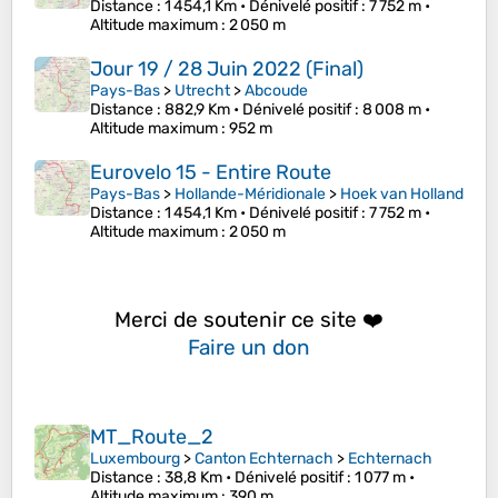
Distance
: 1 454,1 Km •
Dénivelé positif
: 7 752 m •
Altitude maximum
: 2 050 m
Jour 19 / 28 Juin 2022 (Final)
Pays-Bas
>
Utrecht
>
Abcoude
Distance
: 882,9 Km •
Dénivelé positif
: 8 008 m •
Altitude maximum
: 952 m
Eurovelo 15 - Entire Route
Pays-Bas
>
Hollande-Méridionale
>
Hoek van Holland
Distance
: 1 454,1 Km •
Dénivelé positif
: 7 752 m •
Altitude maximum
: 2 050 m
Merci de soutenir ce site ❤️
Faire un don
MT_Route_2
Luxembourg
>
Canton Echternach
>
Echternach
Distance
: 38,8 Km •
Dénivelé positif
: 1 077 m •
Altitude maximum
: 390 m