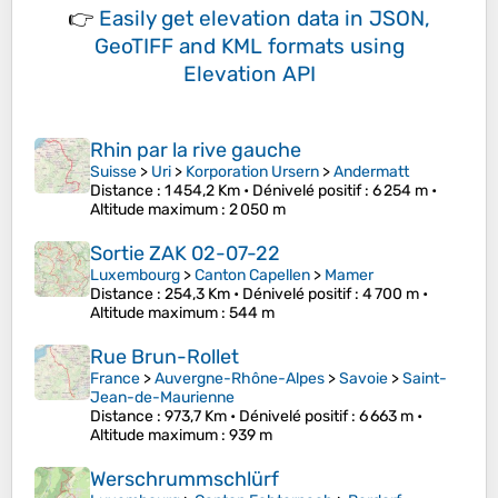
👉
Easily
get elevation data in JSON,
GeoTIFF and KML formats
using
Elevation API
Rhin par la rive gauche
Suisse
>
Uri
>
Korporation Ursern
>
Andermatt
Distance
: 1 454,2 Km •
Dénivelé positif
: 6 254 m •
Altitude maximum
: 2 050 m
Sortie ZAK 02-07-22
Luxembourg
>
Canton Capellen
>
Mamer
Distance
: 254,3 Km •
Dénivelé positif
: 4 700 m •
Altitude maximum
: 544 m
Rue Brun-Rollet
France
>
Auvergne-Rhône-Alpes
>
Savoie
>
Saint-
Jean-de-Maurienne
Distance
: 973,7 Km •
Dénivelé positif
: 6 663 m •
Altitude maximum
: 939 m
Werschrummschlürf