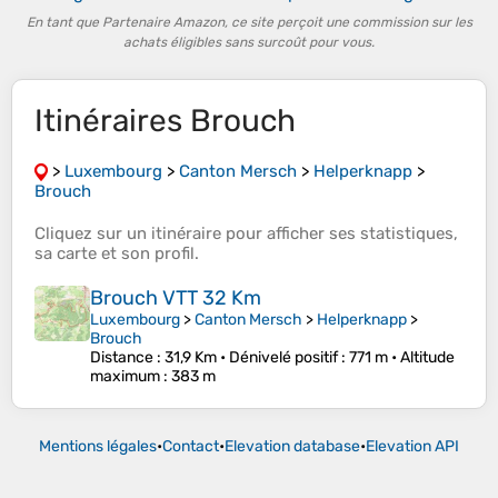
En tant que Partenaire Amazon, ce site perçoit une commission sur les
achats éligibles sans surcoût pour vous.
Itinéraires Brouch
>
Luxembourg
>
Canton Mersch
>
Helperknapp
>
Brouch
Cliquez sur un
itinéraire
pour afficher ses
statistiques
,
sa
carte
et son
profil
.
Brouch VTT 32 Km
Luxembourg
>
Canton Mersch
>
Helperknapp
>
Brouch
Distance
: 31,9 Km •
Dénivelé positif
: 771 m •
Altitude
maximum
: 383 m
Mentions légales
•
Contact
•
Elevation database
•
Elevation API