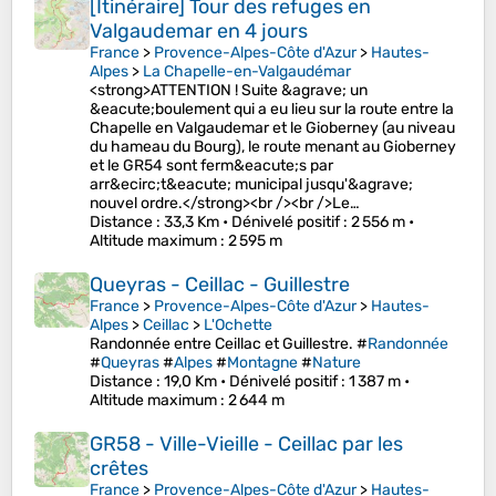
[Itinéraire] Tour des refuges en
Valgaudemar en 4 jours
France
>
Provence-Alpes-Côte d'Azur
>
Hautes-
Alpes
>
La Chapelle-en-Valgaudémar
<strong>ATTENTION ! Suite &agrave; un
&eacute;boulement qui a eu lieu sur la route entre la
Chapelle en Valgaudemar et le Gioberney (au niveau
du hameau du Bourg), le route menant au Gioberney
et le GR54 sont ferm&eacute;s par
arr&ecirc;t&eacute; municipal jusqu'&agrave;
nouvel ordre.</strong><br /><br />Le…
Distance
: 33,3 Km •
Dénivelé positif
: 2 556 m •
Altitude maximum
: 2 595 m
Queyras - Ceillac - Guillestre
France
>
Provence-Alpes-Côte d'Azur
>
Hautes-
Alpes
>
Ceillac
>
L'Ochette
Randonnée entre Ceillac et Guillestre. #
Randonnée
#
Queyras
#
Alpes
#
Montagne
#
Nature
Distance
: 19,0 Km •
Dénivelé positif
: 1 387 m •
Altitude maximum
: 2 644 m
GR58 - Ville-Vieille - Ceillac par les
crêtes
France
>
Provence-Alpes-Côte d'Azur
>
Hautes-