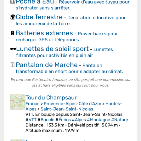
Poche à Eau
🎒
-
Réservoir d'eau avec tuyau pour
s'hydrater sans s'arrêter.
Globe Terrestre
🌍
-
Décoration éducative pour
les amoureux de la Terre.
Batteries externes
🔋
-
Power banks pour
recharger GPS et téléphones
Lunettes de soleil sport
🕶️
-
Lunettes
filtrantes pour activités en plein air
Pantalon de Marche
👖
-
Pantalon
transformable en short pour s'adapter au climat.
En tant que Partenaire Amazon, ce site perçoit une commission sur
les achats éligibles sans surcoût pour vous.
Tour du Champsaur
France
>
Provence-Alpes-Côte d'Azur
>
Hautes-
Alpes
>
Saint-Jean-Saint-Nicolas
VTT. En boucle depuis Saint-Jean-Saint-Nicolas.
#
VTT
#
Boucle
#
Écrins
#
Alpes
#
Montagne
#
Nature
Distance
: 133,5 Km •
Dénivelé positif
: 5 094 m •
Altitude maximum
: 1 979 m