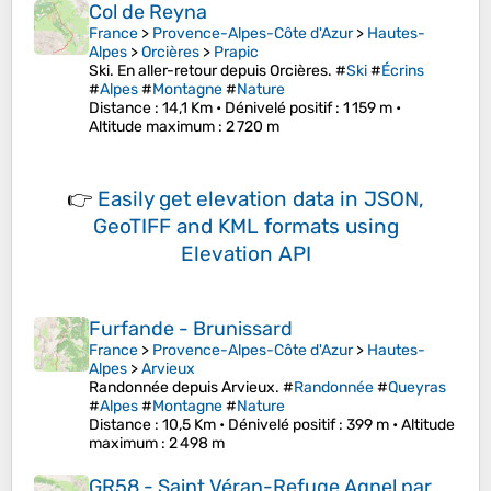
Col de Reyna
France
>
Provence-Alpes-Côte d'Azur
>
Hautes-
Alpes
>
Orcières
>
Prapic
Ski. En aller-retour depuis Orcières. #
Ski
#
Écrins
#
Alpes
#
Montagne
#
Nature
Distance
: 14,1 Km •
Dénivelé positif
: 1 159 m •
Altitude maximum
: 2 720 m
👉
Easily
get elevation data in JSON,
GeoTIFF and KML formats
using
Elevation API
Furfande - Brunissard
France
>
Provence-Alpes-Côte d'Azur
>
Hautes-
Alpes
>
Arvieux
Randonnée depuis Arvieux. #
Randonnée
#
Queyras
#
Alpes
#
Montagne
#
Nature
Distance
: 10,5 Km •
Dénivelé positif
: 399 m •
Altitude
maximum
: 2 498 m
GR58 - Saint Véran-Refuge Agnel par