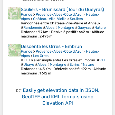
Souliers - Brunissard (Tour du Queyras)
France
>
Provence-Alpes-Côte d'Azur
>
Hautes-
Alpes
>
Château-Ville-Vieille
>
Souliers
Randonnée entre Château-Ville-Vieille et Arvieux.
#
Randonnée
#
Alpes
#
Montagne
#
Queyras
#
Nature
Distance
: 9,7 Km •
Dénivelé positif
: 662 m •
Altitude
maximum
: 2 493 m
Descente les Orres - Embrun
France
>
Provence-Alpes-Côte d'Azur
>
Hautes-
Alpes
>
Les Orres
VTT. En aller simple entre Les Orres et Embrun. #
VTT
#
Ubaye
#
Alpes
#
Montagne
#
Écrins
#
Nature
Distance
: 14,5 Km •
Dénivelé positif
: 192 m •
Altitude
maximum
: 1 612 m
👉
Easily
get elevation data in JSON,
GeoTIFF and KML formats
using
Elevation API