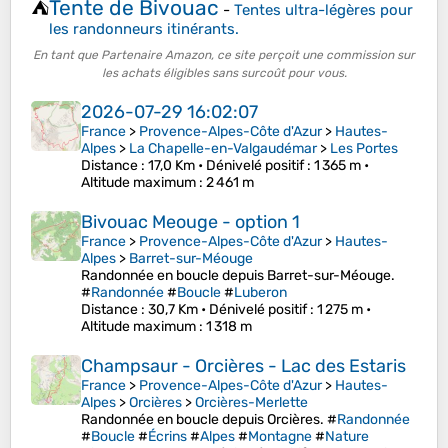
Tente de Bivouac
⛺
-
Tentes ultra-légères pour
les randonneurs itinérants.
En tant que Partenaire Amazon, ce site perçoit une commission sur
les achats éligibles sans surcoût pour vous.
2026-07-29 16:02:07
France
>
Provence-Alpes-Côte d'Azur
>
Hautes-
Alpes
>
La Chapelle-en-Valgaudémar
>
Les Portes
Distance
: 17,0 Km •
Dénivelé positif
: 1 365 m •
Altitude maximum
: 2 461 m
Bivouac Meouge - option 1
France
>
Provence-Alpes-Côte d'Azur
>
Hautes-
Alpes
>
Barret-sur-Méouge
Randonnée en boucle depuis Barret-sur-Méouge.
#
Randonnée
#
Boucle
#
Luberon
Distance
: 30,7 Km •
Dénivelé positif
: 1 275 m •
Altitude maximum
: 1 318 m
Champsaur - Orcières - Lac des Estaris
France
>
Provence-Alpes-Côte d'Azur
>
Hautes-
Alpes
>
Orcières
>
Orcières-Merlette
Randonnée en boucle depuis Orcières. #
Randonnée
#
Boucle
#
Écrins
#
Alpes
#
Montagne
#
Nature