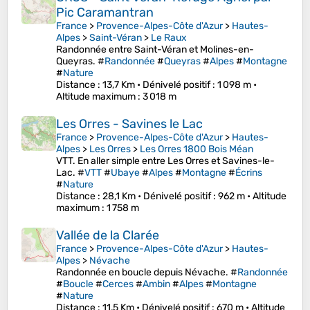
Pic Caramantran
France
>
Provence-Alpes-Côte d'Azur
>
Hautes-
Alpes
>
Saint-Véran
>
Le Raux
Randonnée entre Saint-Véran et Molines-en-
Queyras. #
Randonnée
#
Queyras
#
Alpes
#
Montagne
#
Nature
Distance
: 13,7 Km •
Dénivelé positif
: 1 098 m •
Altitude maximum
: 3 018 m
Les Orres - Savines le Lac
France
>
Provence-Alpes-Côte d'Azur
>
Hautes-
Alpes
>
Les Orres
>
Les Orres 1800 Bois Méan
VTT. En aller simple entre Les Orres et Savines-le-
Lac. #
VTT
#
Ubaye
#
Alpes
#
Montagne
#
Écrins
#
Nature
Distance
: 28,1 Km •
Dénivelé positif
: 962 m •
Altitude
maximum
: 1 758 m
Vallée de la Clarée
France
>
Provence-Alpes-Côte d'Azur
>
Hautes-
Alpes
>
Névache
Randonnée en boucle depuis Névache. #
Randonnée
#
Boucle
#
Cerces
#
Ambin
#
Alpes
#
Montagne
#
Nature
Distance
: 11,5 Km •
Dénivelé positif
: 670 m •
Altitude