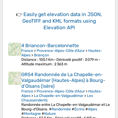
👉
Easily
get elevation data in JSON,
GeoTIFF and KML formats
using
Elevation API
4 Briancon-Barcelonnette
France
>
Provence-Alpes-Côte d'Azur
>
Hautes-
Alpes
>
Briançon
Distance
: 100,1 Km •
Dénivelé positif
: 3 079 m •
Altitude maximum
: 2 363 m
GR54 Randonnée de La Chapelle-en-
Valgaudémar (Hautes-Alpes) à Bourg-
d'Oisans (Isère)
France
>
Provence-Alpes-Côte d'Azur
>
Hautes-
Alpes
>
La Chapelle-en-Valgaudémar
>
Les
Chaussendents
Randonnée entre La Chapelle-en-Valgaudémar et Le
Bourg-d'Oisans. #
Randonnée
#
Écrins
#
Alpes
#
Montagne
#
Nature