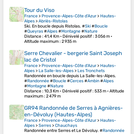
Tour du Viso
France
>
Provence-Alpes-Côte d'Azur
>
Hautes-
Alpes
>
Abriès-Ristolas
Ski. En boucle depuis Ristolas. #
Ski
#
Boucle
#
Queyras
#
Alpes
#
Montagne
#
Nature
Distance
: 41,4 Km •
Dénivelé positif
: 3 056 m •
Altitude maximum
: 2 935 m
Serre Chevalier - bergerie Saint Joseph
lac de Cristol
France
>
Provence-Alpes-Côte d'Azur
>
Hautes-
Alpes
>
La Salle-les-Alpes
>
Les Tronchets
Randonnée en boucle depuis La Salle-les-Alpes.
#
Randonnée
#
Boucle
#
Cerces
#
Ambin
#
Alpes
#
Montagne
#
Nature
Distance
: 10,3 Km •
Dénivelé positif
: 533 m •
Altitude
maximum
: 2 479 m
GR94 Randonnée de Serres à Agnières-
en-Dévoluy (Hautes-Alpes)
France
>
Provence-Alpes-Côte d'Azur
>
Hautes-
Alpes
>
Serres
>
Chauchays
Randonnée entre Serres et Le Dévoluy. #
Randonnée