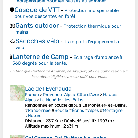
indispensable pour les pauses au sommet.
Casque de VTT
🛡️
-
Protection indispensable
pour vos descentes en forêt.
Gants outdoor
🧤
-
Protection thermique pour
mains
Sacoches vélo
🚴
-
Transport d’équipement à
vélo
Lanterne de Camp
🕯️
-
Éclairage d'ambiance à
360 degrés pour la tente.
En tant que Partenaire Amazon, ce site perçoit une commission sur
les achats éligibles sans surcoût pour vous.
Lac de l'Eychauda
France
>
Provence-Alpes-Côte d'Azur
>
Hautes-
Alpes
>
Le Monêtier-les-Bains
Randonnée en boucle depuis Le Monêtier-les-Bains.
#
Randonnée
#
Boucle
#
Écrins
#
Alpes
#
Montagne
#
Nature
Distance
: 23,7 Km •
Dénivelé positif
: 1 907 m •
Altitude maximum
: 2 631 m