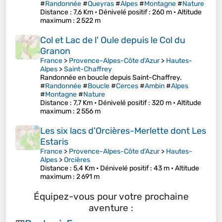
#
Randonnée
#
Queyras
#
Alpes
#
Montagne
#
Nature
Distance
: 7,6 Km •
Dénivelé positif
: 260 m •
Altitude
maximum
: 2 522 m
Col et Lac de l' Oule depuis le Col du
Granon
France
>
Provence-Alpes-Côte d'Azur
>
Hautes-
Alpes
>
Saint-Chaffrey
Randonnée en boucle depuis Saint-Chaffrey.
#
Randonnée
#
Boucle
#
Cerces
#
Ambin
#
Alpes
#
Montagne
#
Nature
Distance
: 7,7 Km •
Dénivelé positif
: 320 m •
Altitude
maximum
: 2 556 m
Les six lacs d'Orcières-Merlette dont Les
Estaris
France
>
Provence-Alpes-Côte d'Azur
>
Hautes-
Alpes
>
Orcières
Distance
: 5,4 Km •
Dénivelé positif
: 43 m •
Altitude
maximum
: 2 691 m
Équipez-vous pour votre prochaine
aventure :