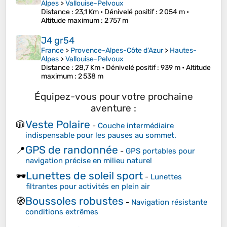
Alpes
>
Vallouise-Pelvoux
Distance
: 23,1 Km •
Dénivelé positif
: 2 054 m •
Altitude maximum
: 2 757 m
J4 gr54
France
>
Provence-Alpes-Côte d'Azur
>
Hautes-
Alpes
>
Vallouise-Pelvoux
Distance
: 28,7 Km •
Dénivelé positif
: 939 m •
Altitude
maximum
: 2 538 m
Équipez-vous pour votre prochaine
aventure :
Veste Polaire
🧥
-
Couche intermédiaire
indispensable pour les pauses au sommet.
GPS de randonnée
📍
-
GPS portables pour
navigation précise en milieu naturel
Lunettes de soleil sport
🕶️
-
Lunettes
filtrantes pour activités en plein air
Boussoles robustes
🧭
-
Navigation résistante
conditions extrêmes