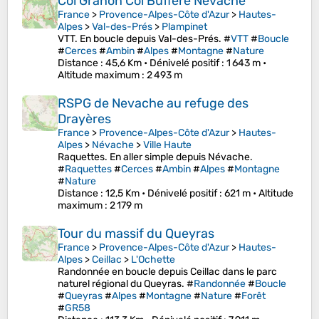
Col Granon Col Buffere Nevache
France
>
Provence-Alpes-Côte d'Azur
>
Hautes-
Alpes
>
Val-des-Prés
>
Plampinet
VTT. En boucle depuis Val-des-Prés. #
VTT
#
Boucle
#
Cerces
#
Ambin
#
Alpes
#
Montagne
#
Nature
Distance
: 45,6 Km •
Dénivelé positif
: 1 643 m •
Altitude maximum
: 2 493 m
RSPG de Nevache au refuge des
Drayères
France
>
Provence-Alpes-Côte d'Azur
>
Hautes-
Alpes
>
Névache
>
Ville Haute
Raquettes. En aller simple depuis Névache.
#
Raquettes
#
Cerces
#
Ambin
#
Alpes
#
Montagne
#
Nature
Distance
: 12,5 Km •
Dénivelé positif
: 621 m •
Altitude
maximum
: 2 179 m
Tour du massif du Queyras
France
>
Provence-Alpes-Côte d'Azur
>
Hautes-
Alpes
>
Ceillac
>
L'Ochette
Randonnée en boucle depuis Ceillac dans le parc
naturel régional du Queyras. #
Randonnée
#
Boucle
#
Queyras
#
Alpes
#
Montagne
#
Nature
#
Forêt
#
GR58