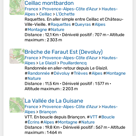
Ceillac montbardon
France
>
Provence-Alpes-Côte d'Azur
>
Hautes-
Alpes
>
Ceillac
>
L'Ochette
Raquettes. En aller simple entre Ceillac et Château-
Ville-Vieille. #
Raquettes
#
Queyras
#
Alpes
#
Montagne
#
Nature
Distance
: 12,1 Km •
Dénivelé positif
: 707 m •
Altitude
maximum
: 2 303 m
Brèche de Faraut Est (Devoluy)
France
>
Provence-Alpes-Côte d'Azur
>
Hautes-
Alpes
>
Le Glaizil
>
Pouillardencq
Randonnée en aller-retour depuis Le Glaizil.
#
Randonnée
#
Dévoluy
#
Trièves
#
Alpes
#
Montagne
#
Nature
Distance
: 11,5 Km •
Dénivelé positif
: 1 577 m •
Altitude maximum
: 2 203 m
La Vallée de La Guisane
France
>
Provence-Alpes-Côte d'Azur
>
Hautes-
Alpes
>
Briançon
VTT. En boucle depuis Briançon. #
VTT
#
Boucle
#
Écrins
#
Alpes
#
Montagne
#
Nature
Distance
: 19,8 Km •
Dénivelé positif
: 567 m •
Altitude
maximum
: 1 464 m