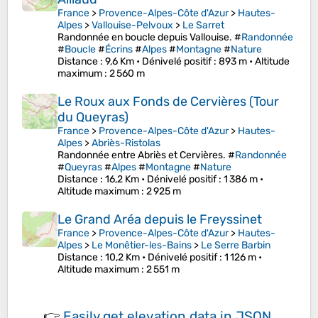
France
>
Provence-Alpes-Côte d'Azur
>
Hautes-
Alpes
>
Vallouise-Pelvoux
>
Le Sarret
Randonnée en boucle depuis Vallouise. #
Randonnée
#
Boucle
#
Écrins
#
Alpes
#
Montagne
#
Nature
Distance
: 9,6 Km •
Dénivelé positif
: 893 m •
Altitude
maximum
: 2 560 m
Le Roux aux Fonds de Cervières (Tour
du Queyras)
France
>
Provence-Alpes-Côte d'Azur
>
Hautes-
Alpes
>
Abriès-Ristolas
Randonnée entre Abriès et Cervières. #
Randonnée
#
Queyras
#
Alpes
#
Montagne
#
Nature
Distance
: 16,2 Km •
Dénivelé positif
: 1 386 m •
Altitude maximum
: 2 925 m
Le Grand Aréa depuis le Freyssinet
France
>
Provence-Alpes-Côte d'Azur
>
Hautes-
Alpes
>
Le Monêtier-les-Bains
>
Le Serre Barbin
Distance
: 10,2 Km •
Dénivelé positif
: 1 126 m •
Altitude maximum
: 2 551 m
👉
Easily
get elevation data in JSON,