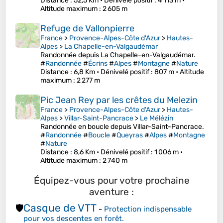
Distance
: 52,5 Km •
Dénivelé positif
: 4 113 m •
Altitude maximum
: 2 605 m
Refuge de Vallonpierre
France
>
Provence-Alpes-Côte d'Azur
>
Hautes-
Alpes
>
La Chapelle-en-Valgaudémar
Randonnée depuis La Chapelle-en-Valgaudémar.
#
Randonnée
#
Écrins
#
Alpes
#
Montagne
#
Nature
Distance
: 6,8 Km •
Dénivelé positif
: 807 m •
Altitude
maximum
: 2 277 m
Pic Jean Rey par les crêtes du Melezin
France
>
Provence-Alpes-Côte d'Azur
>
Hautes-
Alpes
>
Villar-Saint-Pancrace
>
Le Mélézin
Randonnée en boucle depuis Villar-Saint-Pancrace.
#
Randonnée
#
Boucle
#
Queyras
#
Alpes
#
Montagne
#
Nature
Distance
: 8,6 Km •
Dénivelé positif
: 1 006 m •
Altitude maximum
: 2 740 m
Équipez-vous pour votre prochaine
aventure :
Casque de VTT
🛡️
-
Protection indispensable
pour vos descentes en forêt.