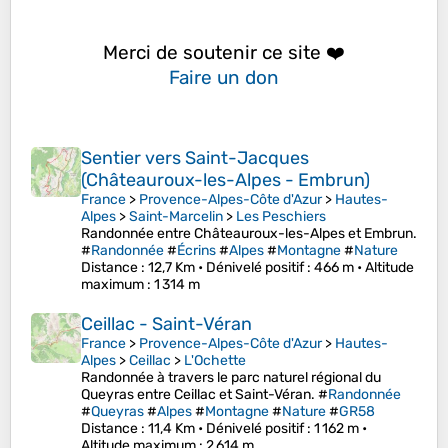
Merci de soutenir ce site ❤️
Faire un don
Sentier vers Saint-Jacques
(Châteauroux-les-Alpes - Embrun)
France
>
Provence-Alpes-Côte d'Azur
>
Hautes-
Alpes
>
Saint-Marcelin
>
Les Peschiers
Randonnée entre Châteauroux-les-Alpes et Embrun.
#
Randonnée
#
Écrins
#
Alpes
#
Montagne
#
Nature
Distance
: 12,7 Km •
Dénivelé positif
: 466 m •
Altitude
maximum
: 1 314 m
Ceillac - Saint-Véran
France
>
Provence-Alpes-Côte d'Azur
>
Hautes-
Alpes
>
Ceillac
>
L'Ochette
Randonnée à travers le parc naturel régional du
Queyras entre Ceillac et Saint-Véran. #
Randonnée
#
Queyras
#
Alpes
#
Montagne
#
Nature
#
GR58
Distance
: 11,4 Km •
Dénivelé positif
: 1 162 m •
Altitude maximum
: 2 614 m