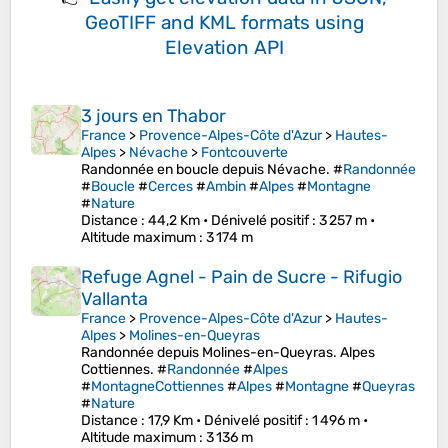
GeoTIFF and KML formats
using
Elevation API
3 jours en Thabor
France
>
Provence-Alpes-Côte d'Azur
>
Hautes-
Alpes
>
Névache
>
Fontcouverte
Randonnée en boucle depuis Névache. #
Randonnée
#
Boucle
#
Cerces
#
Ambin
#
Alpes
#
Montagne
#
Nature
Distance
: 44,2 Km •
Dénivelé positif
: 3 257 m •
Altitude maximum
: 3 174 m
Refuge Agnel - Pain de Sucre - Rifugio
Vallanta
France
>
Provence-Alpes-Côte d'Azur
>
Hautes-
Alpes
>
Molines-en-Queyras
Randonnée depuis Molines-en-Queyras. Alpes
Cottiennes. #
Randonnée
#
Alpes
#
MontagneCottiennes
#
Alpes
#
Montagne
#
Queyras
#
Nature
Distance
: 17,9 Km •
Dénivelé positif
: 1 496 m •
Altitude maximum
: 3 136 m