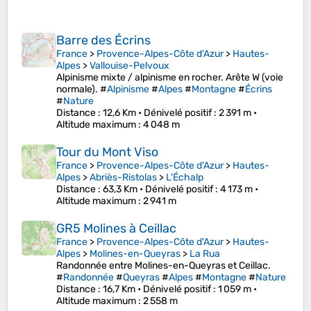
Barre des Écrins
France
>
Provence-Alpes-Côte d'Azur
>
Hautes-
Alpes
>
Vallouise-Pelvoux
Alpinisme mixte / alpinisme en rocher. Arête W (voie
normale). #
Alpinisme
#
Alpes
#
Montagne
#
Écrins
#
Nature
Distance
: 12,6 Km •
Dénivelé positif
: 2 391 m •
Altitude maximum
: 4 048 m
Tour du Mont Viso
France
>
Provence-Alpes-Côte d'Azur
>
Hautes-
Alpes
>
Abriès-Ristolas
>
L'Échalp
Distance
: 63,3 Km •
Dénivelé positif
: 4 173 m •
Altitude maximum
: 2 941 m
GR5 Molines à Ceillac
France
>
Provence-Alpes-Côte d'Azur
>
Hautes-
Alpes
>
Molines-en-Queyras
>
La Rua
Randonnée entre Molines-en-Queyras et Ceillac.
#
Randonnée
#
Queyras
#
Alpes
#
Montagne
#
Nature
Distance
: 16,7 Km •
Dénivelé positif
: 1 059 m •
Altitude maximum
: 2 558 m