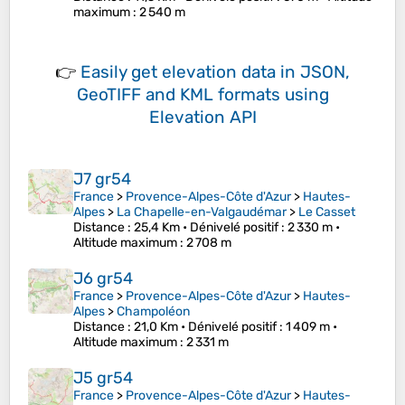
maximum
: 2 540 m
👉
Easily
get elevation data in JSON,
GeoTIFF and KML formats
using
Elevation API
J7 gr54
France
>
Provence-Alpes-Côte d'Azur
>
Hautes-
Alpes
>
La Chapelle-en-Valgaudémar
>
Le Casset
Distance
: 25,4 Km •
Dénivelé positif
: 2 330 m •
Altitude maximum
: 2 708 m
J6 gr54
France
>
Provence-Alpes-Côte d'Azur
>
Hautes-
Alpes
>
Champoléon
Distance
: 21,0 Km •
Dénivelé positif
: 1 409 m •
Altitude maximum
: 2 331 m
J5 gr54
France
>
Provence-Alpes-Côte d'Azur
>
Hautes-