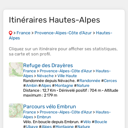
Itinéraires Hautes-Alpes
>
France
>
Provence-Alpes-Côte d'Azur
>
Hautes-
Alpes
Cliquez sur un
itinéraire
pour afficher ses
statistiques
,
sa
carte
et son
profil
.
Refuge des Drayères
France
>
Provence-Alpes-Côte d'Azur
>
Hautes-
Alpes
>
Névache
>
Ville Haute
Randonnée depuis Névache. #
Randonnée
#
Cerces
#
Ambin
#
Alpes
#
Montagne
#
Nature
Distance
: 12,7 Km •
Dénivelé positif
: 704 m •
Altitude
maximum
: 2 179 m
Parcours vélo Embrun
France
>
Provence-Alpes-Côte d'Azur
>
Hautes-
Alpes
>
Embrun
Vélo. En boucle depuis Embrun. #
Vélo
#
Boucle
#
Ubaye
#
Alpes
#
Montagne
#
Nature