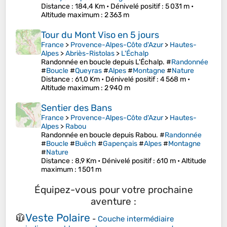
Distance
: 184,4 Km •
Dénivelé positif
: 5 031 m •
Altitude maximum
: 2 363 m
Tour du Mont Viso en 5 jours
France
>
Provence-Alpes-Côte d'Azur
>
Hautes-
Alpes
>
Abriès-Ristolas
>
L'Échalp
Randonnée en boucle depuis L'Échalp. #
Randonnée
#
Boucle
#
Queyras
#
Alpes
#
Montagne
#
Nature
Distance
: 61,0 Km •
Dénivelé positif
: 4 568 m •
Altitude maximum
: 2 940 m
Sentier des Bans
France
>
Provence-Alpes-Côte d'Azur
>
Hautes-
Alpes
>
Rabou
Randonnée en boucle depuis Rabou. #
Randonnée
#
Boucle
#
Buëch
#
Gapençais
#
Alpes
#
Montagne
#
Nature
Distance
: 8,9 Km •
Dénivelé positif
: 610 m •
Altitude
maximum
: 1 501 m
Équipez-vous pour votre prochaine
aventure :
Veste Polaire
🧥
-
Couche intermédiaire