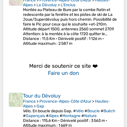
France
>
Provence-Alpes-Côte d'Azur
>
Hautes-
Alpes
>
Le Dévoluy
>
L'Enclus
Montée au Plateau de Bure par la combe Ratin et
redescente par la fenêtre et les pistes de ski de La
Joue/Superdévoluy puis hors chemin. Possibilité de
faire le Pic pour ceux qui le souhaite +et-210m.
Altitude départ 1500, antennes 2560 sommet 2709
Attention: à la montée à la côte 1720 quitter le…
Distance
: 11,5 Km •
Dénivelé positif
: 1 126 m •
Altitude maximum
: 2 587 m
Merci de soutenir ce site ❤️
Faire un don
Tour du Dévoluy
France
>
Provence-Alpes-Côte d'Azur
>
Hautes-
Alpes
>
Gap
Vélo. En boucle depuis Gap. #
Vélo
#
Boucle
#
Buëch
#
Gapençais
#
Alpes
#
Montagne
#
Nature
Distance
: 115,6 Km •
Dénivelé positif
: 3 563 m •
Altitude maximum
: 1 669 m