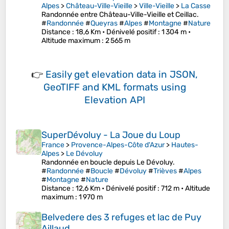
Alpes
>
Château-Ville-Vieille
>
Ville-Vieille
>
La Casse
Randonnée entre Château-Ville-Vieille et Ceillac.
#
Randonnée
#
Queyras
#
Alpes
#
Montagne
#
Nature
Distance
: 18,6 Km •
Dénivelé positif
: 1 304 m •
Altitude maximum
: 2 565 m
👉
Easily
get elevation data in JSON,
GeoTIFF and KML formats
using
Elevation API
SuperDévoluy - La Joue du Loup
France
>
Provence-Alpes-Côte d'Azur
>
Hautes-
Alpes
>
Le Dévoluy
Randonnée en boucle depuis Le Dévoluy.
#
Randonnée
#
Boucle
#
Dévoluy
#
Trièves
#
Alpes
#
Montagne
#
Nature
Distance
: 12,6 Km •
Dénivelé positif
: 712 m •
Altitude
maximum
: 1 970 m
Belvedere des 3 refuges et lac de Puy
Aillaud