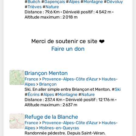
#
Buëch
#
Gapençais
#
Alpes
#
Montagne
#
Dévoluy
#
Trièves
#
Nature
Distance
: 79,6 Km •
Dénivelé positif
: 4 542 m •
Altitude maximum
: 2 018 m
Merci de soutenir ce site ❤️
Faire un don
Briançon Menton
France
>
Provence-Alpes-Côte d'Azur
>
Hautes-
Alpes
>
Briançon
Ski. En aller simple entre Briançon et Menton. #
Ski
#
Écrins
#
Alpes
#
Montagne
#
Nature
Distance
: 237,4 Km •
Dénivelé positif
: 12 176 m •
Altitude maximum
: 2 637 m
Refuge de la Blanche
France
>
Provence-Alpes-Côte d'Azur
>
Hautes-
Alpes
>
Molines-en-Queyras
Randonnée pédestre. Depuis Saint-Véran.