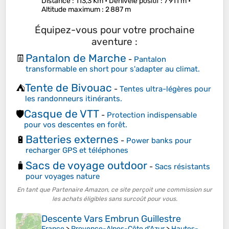
Distance
: 113,3 Km •
Dénivelé positif
: 7 911 m •
Altitude maximum
: 2 887 m
Équipez-vous pour votre prochaine
aventure :
Pantalon de Marche
👖
-
Pantalon
transformable en short pour s'adapter au climat.
Tente de Bivouac
⛺
-
Tentes ultra-légères pour
les randonneurs itinérants.
Casque de VTT
🛡️
-
Protection indispensable
pour vos descentes en forêt.
Batteries externes
🔋
-
Power banks pour
recharger GPS et téléphones
Sacs de voyage outdoor
🧳
-
Sacs résistants
pour voyages nature
En tant que Partenaire Amazon, ce site perçoit une commission sur
les achats éligibles sans surcoût pour vous.
Descente Vars Embrun Guillestre
France
>
Provence-Alpes-Côte d'Azur
>
Hautes-