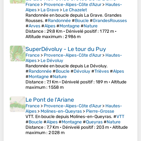
France
>
Provence-Alpes-Côte d'Azur
>
Hautes-
Alpes
>
La Grave
>
Le Chazelet
Randonnée en boucle depuis La Grave. Grandes
Rousses. #
Randonnée
#
Boucle
#
GrandesRousses
#
Arves
#
Alpes
#
Montagne
#
Nature
Distance
: 29,8 Km •
Dénivelé positif
: 1 772 m •
Altitude maximum
: 2 986 m
SuperDévoluy - Le tour du Puy
France
>
Provence-Alpes-Côte d'Azur
>
Hautes-
Alpes
>
Le Dévoluy
Randonnée en boucle depuis Le Dévoluy.
#
Randonnée
#
Boucle
#
Dévoluy
#
Trièves
#
Alpes
#
Montagne
#
Nature
Distance
: 7,1 Km •
Dénivelé positif
: 189 m •
Altitude
maximum
: 1 558 m
Le Pont de l'Ariane
France
>
Provence-Alpes-Côte d'Azur
>
Hautes-
Alpes
>
Molines-en-Queyras
>
Pierre-Grosse
VTT. En boucle depuis Molines-en-Queyras. #
VTT
#
Boucle
#
Alpes
#
Montagne
#
Queyras
#
Nature
Distance
: 7,7 Km •
Dénivelé positif
: 203 m •
Altitude
maximum
: 2 028 m