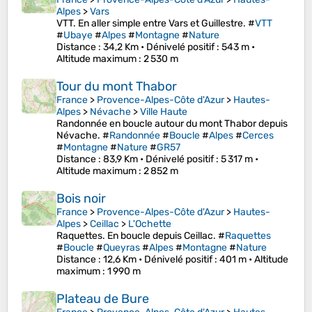
Alpes
>
Vars
VTT. En aller simple entre Vars et Guillestre. #
VTT
#
Ubaye
#
Alpes
#
Montagne
#
Nature
Distance
: 34,2 Km •
Dénivelé positif
: 543 m •
Altitude maximum
: 2 530 m
Tour du mont Thabor
France
>
Provence-Alpes-Côte d'Azur
>
Hautes-
Alpes
>
Névache
>
Ville Haute
Randonnée en boucle autour du mont Thabor depuis
Névache. #
Randonnée
#
Boucle
#
Alpes
#
Cerces
#
Montagne
#
Nature
#
GR57
Distance
: 83,9 Km •
Dénivelé positif
: 5 317 m •
Altitude maximum
: 2 852 m
Bois noir
France
>
Provence-Alpes-Côte d'Azur
>
Hautes-
Alpes
>
Ceillac
>
L'Ochette
Raquettes. En boucle depuis Ceillac. #
Raquettes
#
Boucle
#
Queyras
#
Alpes
#
Montagne
#
Nature
Distance
: 12,6 Km •
Dénivelé positif
: 401 m •
Altitude
maximum
: 1 990 m
Plateau de Bure