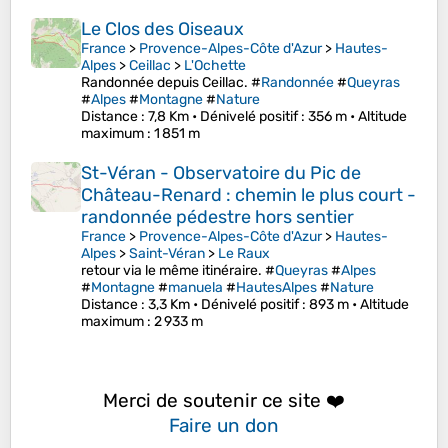
Le Clos des Oiseaux
France
>
Provence-Alpes-Côte d'Azur
>
Hautes-
Alpes
>
Ceillac
>
L'Ochette
Randonnée depuis Ceillac. #
Randonnée
#
Queyras
#
Alpes
#
Montagne
#
Nature
Distance
: 7,8 Km •
Dénivelé positif
: 356 m •
Altitude
maximum
: 1 851 m
St-Véran - Observatoire du Pic de
Château-Renard : chemin le plus court -
randonnée pédestre hors sentier
France
>
Provence-Alpes-Côte d'Azur
>
Hautes-
Alpes
>
Saint-Véran
>
Le Raux
retour via le même itinéraire. #
Queyras
#
Alpes
#
Montagne
#
manuela
#
HautesAlpes
#
Nature
Distance
: 3,3 Km •
Dénivelé positif
: 893 m •
Altitude
maximum
: 2 933 m
Merci de soutenir ce site ❤️
Faire un don