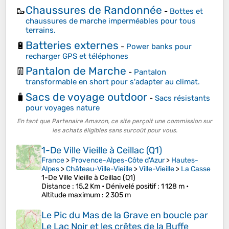
Chaussures de Randonnée
🥾
-
Bottes et
chaussures de marche imperméables pour tous
terrains.
Batteries externes
🔋
-
Power banks pour
recharger GPS et téléphones
Pantalon de Marche
👖
-
Pantalon
transformable en short pour s'adapter au climat.
Sacs de voyage outdoor
🧳
-
Sacs résistants
pour voyages nature
En tant que Partenaire Amazon, ce site perçoit une commission sur
les achats éligibles sans surcoût pour vous.
1-De Ville Vieille à Ceillac (Q1)
France
>
Provence-Alpes-Côte d'Azur
>
Hautes-
Alpes
>
Château-Ville-Vieille
>
Ville-Vieille
>
La Casse
1-De Ville Vieille à Ceillac (Q1)
Distance
: 15,2 Km •
Dénivelé positif
: 1 128 m •
Altitude maximum
: 2 305 m
Le Pic du Mas de la Grave en boucle par
Le Lac Noir et les crêtes de la Buffe