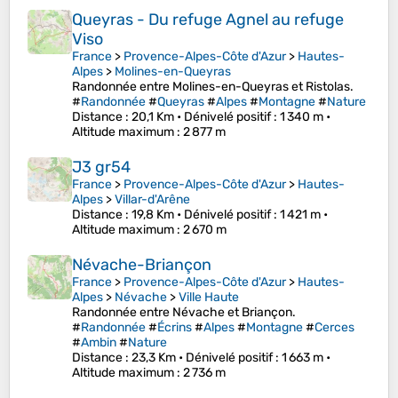
Queyras - Du refuge Agnel au refuge
Viso
France
>
Provence-Alpes-Côte d'Azur
>
Hautes-
Alpes
>
Molines-en-Queyras
Randonnée entre Molines-en-Queyras et Ristolas.
#
Randonnée
#
Queyras
#
Alpes
#
Montagne
#
Nature
Distance
: 20,1 Km •
Dénivelé positif
: 1 340 m •
Altitude maximum
: 2 877 m
J3 gr54
France
>
Provence-Alpes-Côte d'Azur
>
Hautes-
Alpes
>
Villar-d'Arêne
Distance
: 19,8 Km •
Dénivelé positif
: 1 421 m •
Altitude maximum
: 2 670 m
Névache-Briançon
France
>
Provence-Alpes-Côte d'Azur
>
Hautes-
Alpes
>
Névache
>
Ville Haute
Randonnée entre Névache et Briançon.
#
Randonnée
#
Écrins
#
Alpes
#
Montagne
#
Cerces
#
Ambin
#
Nature
Distance
: 23,3 Km •
Dénivelé positif
: 1 663 m •
Altitude maximum
: 2 736 m