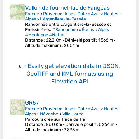
Vallon de fournel-lac de Fangéas
France
>
Provence-Alpes-Côte d'Azur
>
Hautes-
Alpes
>
L'Argentière-la-Bessée
Randonnée entre L'Argentière-la-Bessée et
Freissinières. #
Randonnée
#
Écrins
#
Alpes
#
Montagne
#
Nature
Distance
: 22,2 Km •
Dénivelé positif
: 1 566 m •
Altitude maximum
: 2 001 m
👉
Easily
get elevation data in JSON,
GeoTIFF and KML formats
using
Elevation API
GR57
France
>
Provence-Alpes-Côte d'Azur
>
Hautes-
Alpes
>
Névache
>
Ville Haute
Parcours créé sur Trace de Trail
Distance
: 86,0 Km •
Dénivelé positif
: 5 264 m •
Altitude maximum
: 2 833 m