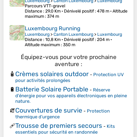
Luxembourg
>
Canton Luxembourg
>
Luxembourg
Parcours VTT-gravel
Distance
: 29,0 Km •
Dénivelé positif
: 478 m •
Altitude
maximum
: 374 m
Luxembourg Running
Luxembourg
>
Canton Luxembourg
>
Luxembourg
Distance
: 10,8 Km •
Dénivelé positif
: 204 m •
Altitude maximum
: 350 m
Équipez-vous pour votre prochaine
aventure :
Crèmes solaires outdoor
🧴
-
Protection UV
pour activités prolongées
Batterie Solaire Portable
🔋
-
Réserve
d'énergie pour vos appareils électroniques en pleine
nature.
Couvertures de survie
🧯
-
Protection
thermique d’urgence
Trousse de premiers secours
🩹
-
Kits
essentiels pour sécurité en randonnée