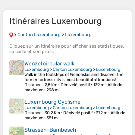
Itinéraires Luxembourg
>
Canton Luxembourg
>
Luxembourg
Cliquez sur un
itinéraire
pour afficher ses
statistiques
,
sa
carte
et son
profil
.
Wenzel circular walk
Luxembourg
>
Canton Luxembourg
>
Luxembourg
Walk in the footsteps of Wenceslas and discover the
former fortress city’s most beautiful attractions!
Distance
: 2,5 Km •
Dénivelé positif
: 139 m •
Altitude
maximum
: 298 m
Luxembourg Cyclisme
Luxembourg
>
Canton Luxembourg
>
Luxembourg
Distance
: 30,2 Km •
Dénivelé positif
: 372 m •
Altitude
maximum
: 351 m
Strassen-Bambesch