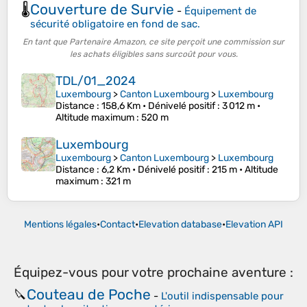
Couverture de Survie
🌡️
-
Équipement de
sécurité obligatoire en fond de sac.
En tant que Partenaire Amazon, ce site perçoit une commission sur
les achats éligibles sans surcoût pour vous.
TDL/01_2024
Luxembourg
>
Canton Luxembourg
>
Luxembourg
Distance
: 158,6 Km •
Dénivelé positif
: 3 012 m •
Altitude maximum
: 520 m
Luxembourg
Luxembourg
>
Canton Luxembourg
>
Luxembourg
Distance
: 6,2 Km •
Dénivelé positif
: 215 m •
Altitude
maximum
: 321 m
Mentions légales
•
Contact
•
Elevation database
•
Elevation API
Équipez-vous pour votre prochaine aventure :
Couteau de Poche
🔪
-
L'outil indispensable pour