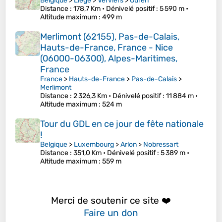
Belgique
>
Liège
>
Verviers
>
Ouren
Distance
: 178,7 Km •
Dénivelé positif
: 5 590 m •
Altitude maximum
: 499 m
Merlimont (62155), Pas-de-Calais,
Hauts-de-France, France - Nice
(06000-06300), Alpes-Maritimes,
France
France
>
Hauts-de-France
>
Pas-de-Calais
>
Merlimont
Distance
: 2 326,3 Km •
Dénivelé positif
: 11 884 m •
Altitude maximum
: 524 m
Tour du GDL en ce jour de fête nationale
!
Belgique
>
Luxembourg
>
Arlon
>
Nobressart
Distance
: 351,0 Km •
Dénivelé positif
: 5 389 m •
Altitude maximum
: 559 m
Merci de soutenir ce site ❤️
Faire un don