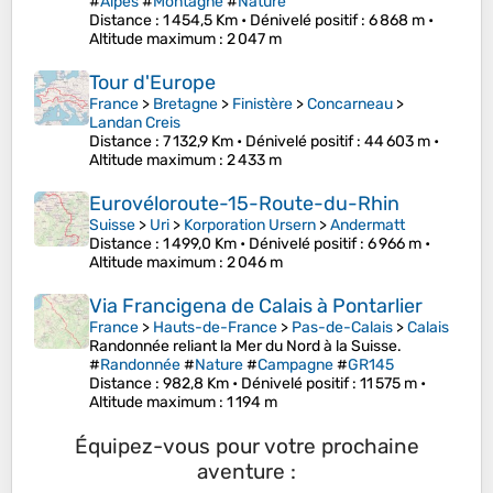
#
Alpes
#
Montagne
#
Nature
Distance
: 1 454,5 Km •
Dénivelé positif
: 6 868 m •
Altitude maximum
: 2 047 m
Tour d'Europe
France
>
Bretagne
>
Finistère
>
Concarneau
>
Landan Creis
Distance
: 7 132,9 Km •
Dénivelé positif
: 44 603 m •
Altitude maximum
: 2 433 m
Eurovéloroute-15-Route-du-Rhin
Suisse
>
Uri
>
Korporation Ursern
>
Andermatt
Distance
: 1 499,0 Km •
Dénivelé positif
: 6 966 m •
Altitude maximum
: 2 046 m
Via Francigena de Calais à Pontarlier
France
>
Hauts-de-France
>
Pas-de-Calais
>
Calais
Randonnée reliant la Mer du Nord à la Suisse.
#
Randonnée
#
Nature
#
Campagne
#
GR145
Distance
: 982,8 Km •
Dénivelé positif
: 11 575 m •
Altitude maximum
: 1 194 m
Équipez-vous pour votre prochaine
aventure :