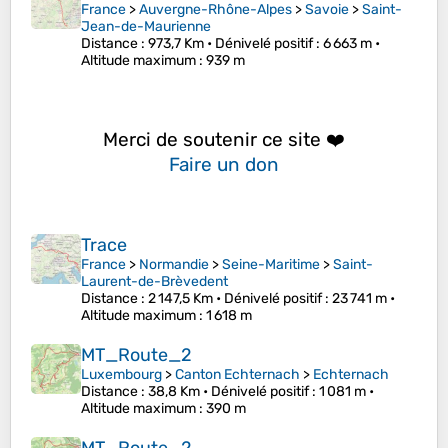
France
>
Auvergne-Rhône-Alpes
>
Savoie
>
Saint-
Jean-de-Maurienne
Distance
: 973,7 Km •
Dénivelé positif
: 6 663 m •
Altitude maximum
: 939 m
Merci de soutenir ce site ❤️
Faire un don
Trace
France
>
Normandie
>
Seine-Maritime
>
Saint-
Laurent-de-Brèvedent
Distance
: 2 147,5 Km •
Dénivelé positif
: 23 741 m •
Altitude maximum
: 1 618 m
MT_Route_2
Luxembourg
>
Canton Echternach
>
Echternach
Distance
: 38,8 Km •
Dénivelé positif
: 1 081 m •
Altitude maximum
: 390 m