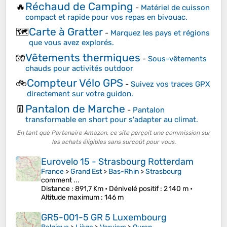
Réchaud de Camping
🔥
-
Matériel de cuisson
compact et rapide pour vos repas en bivouac.
Carte à Gratter
🗺️
-
Marquez les pays et régions
que vous avez explorés.
Vêtements thermiques
🧤
-
Sous-vêtements
chauds pour activités outdoor
Compteur Vélo GPS
🚲
-
Suivez vos traces GPX
directement sur votre guidon.
Pantalon de Marche
👖
-
Pantalon
transformable en short pour s'adapter au climat.
En tant que Partenaire Amazon, ce site perçoit une commission sur
les achats éligibles sans surcoût pour vous.
Eurovelo 15 - Strasbourg Rotterdam
France
>
Grand Est
>
Bas-Rhin
>
Strasbourg
comment ...
Distance
: 891,7 Km •
Dénivelé positif
: 2 140 m •
Altitude maximum
: 146 m
GR5-001-5 GR 5 Luxembourg