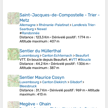
Saint-Jacques-de-Compostelle - Trier -
Metz
Allemagne
>
Rhénanie-Palatinat
>
Landkreis Trier-
Saarburg
>
Newel
#
Randonnée
Distance
: 123,3 Km •
Dénivelé positif
: 1 774 m •
Altitude maximum
: 407 m
Sentier du Müllerthal
Luxembourg
>
Canton Echternach
>
Beaufort
VTT. En boucle depuis Beaufort. #
VTT
#
Boucle
Distance
: 44,2 Km •
Dénivelé positif
: 1 306 m •
Altitude maximum
: 387 m
Sentier Maurice Cosyn
Luxembourg
>
Canton Diekirch
>
Gilsdorf
>
Bleesbruck
Distance
: 31,7 Km •
Dénivelé positif
: 969 m •
Altitude
maximum
: 413 m
Megève - Ohain