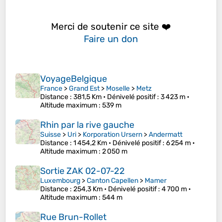
Merci de soutenir ce site ❤️
Faire un don
VoyageBelgique
France
>
Grand Est
>
Moselle
>
Metz
Distance
: 381,5 Km •
Dénivelé positif
: 3 423 m •
Altitude maximum
: 539 m
Rhin par la rive gauche
Suisse
>
Uri
>
Korporation Ursern
>
Andermatt
Distance
: 1 454,2 Km •
Dénivelé positif
: 6 254 m •
Altitude maximum
: 2 050 m
Sortie ZAK 02-07-22
Luxembourg
>
Canton Capellen
>
Mamer
Distance
: 254,3 Km •
Dénivelé positif
: 4 700 m •
Altitude maximum
: 544 m
Rue Brun-Rollet