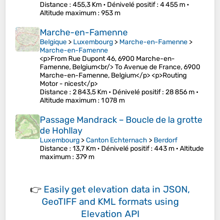
Distance
: 455,3 Km •
Dénivelé positif
: 4 455 m •
Altitude maximum
: 953 m
Marche-en-Famenne
Belgique
>
Luxembourg
>
Marche-en-Famenne
>
Marche-en-Famenne
<p>From Rue Dupont 46, 6900 Marche-en-
Famenne, Belgium<br/> To Avenue de France, 6900
Marche-en-Famenne, Belgium</p> <p>Routing
Motor - nicest</p>
Distance
: 2 843,5 Km •
Dénivelé positif
: 28 856 m •
Altitude maximum
: 1 078 m
Passage Mandrack – Boucle de la grotte
de Hohllay
Luxembourg
>
Canton Echternach
>
Berdorf
Distance
: 13,7 Km •
Dénivelé positif
: 443 m •
Altitude
maximum
: 379 m
👉
Easily
get elevation data in JSON,
GeoTIFF and KML formats
using
Elevation API