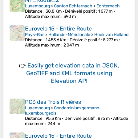
MT_Route_2
Luxembourg
>
Canton Echternach
>
Echternach
Distance
: 38,8 Km •
Dénivelé positif
: 1 077 m •
Altitude maximum
: 390 m
Eurovelo 15 - Entire Route
Pays-Bas
>
Hollande-Méridionale
>
Hoek van Holland
Distance
: 1 453,6 Km •
Dénivelé positif
: 8 277 m •
Altitude maximum
: 2 047 m
👉
Easily
get elevation data in JSON,
GeoTIFF and KML formats
using
Elevation API
PC3 des Trois Rivières
Luxembourg
>
Condominium germano-
luxembourgeois
Distance
: 95,3 Km •
Dénivelé positif
: 875 m •
Altitude
maximum
: 244 m
Eurovelo 15 - Entire Route