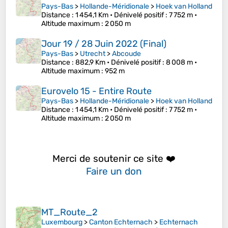
Pays-Bas
>
Hollande-Méridionale
>
Hoek van Holland
Distance
: 1 454,1 Km •
Dénivelé positif
: 7 752 m •
Altitude maximum
: 2 050 m
Jour 19 / 28 Juin 2022 (Final)
Pays-Bas
>
Utrecht
>
Abcoude
Distance
: 882,9 Km •
Dénivelé positif
: 8 008 m •
Altitude maximum
: 952 m
Eurovelo 15 - Entire Route
Pays-Bas
>
Hollande-Méridionale
>
Hoek van Holland
Distance
: 1 454,1 Km •
Dénivelé positif
: 7 752 m •
Altitude maximum
: 2 050 m
Merci de soutenir ce site ❤️
Faire un don
MT_Route_2
Luxembourg
>
Canton Echternach
>
Echternach