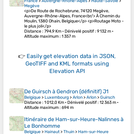
France
>
Auvergne-Rhône-Alpes
>
Haute-Savoie
>
Megève
<p>De Route de Rochebrune, 74120 Megève,
Auvergne-Rhône-Alpes, France<br/> À Chemin du
Moulin, 1380 Ohain, Belgique</p> <p>Routage Moto -
le plus joli</p>
Distance
: 794,9 Km •
Dénivelé positif
: 9 132 m •
Altitude maximum
: 1 357 m
👉
Easily
get elevation data in JSON,
GeoTIFF and KML formats
using
Elevation API
De Guirsch à Gendron (définitif) J1
Belgique
>
Luxembourg
>
Arlon
>
Arlon
>
Guirsch
Distance
: 1 012,0 Km •
Dénivelé positif
: 12 363 m •
Altitude maximum
: 694 m
Itinéraire de Ham-sur-Heure-Nalinnes à
Le Bonhomme
Belgique
>
Hainaut
>
Thuin
>
Ham-sur-Heure