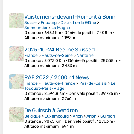
Vuisternens-devant-Romont à Bonn
Suisse
>
Fribourg
>
District de la Glâne
>
Sommentier
>
La Magne
Distance
: 645,1 Km •
Dénivelé positif
: 7 408 m •
Altitude maximum
: 1 159 m
2025-10-24 Beeline Suisse 1
France
>
Hauts-de-Seine
>
Nanterre
Distance
: 2 073,0 Km •
Dénivelé positif
: 28 558 m •
Altitude maximum
: 2 433 m
RAF 2022 / 2600 n1 News
France
>
Hauts-de-France
>
Pas-de-Calais
>
Le
Touquet-Paris-Plage
Distance
: 2 594,8 Km •
Dénivelé positif
: 39 725 m •
Altitude maximum
: 2 766 m
De Guirsch à Gendron
Belgique
>
Luxembourg
>
Arlon
>
Arlon
>
Guirsch
Distance
: 987,5 Km •
Dénivelé positif
: 12 763 m •
Altitude maximum
: 694 m