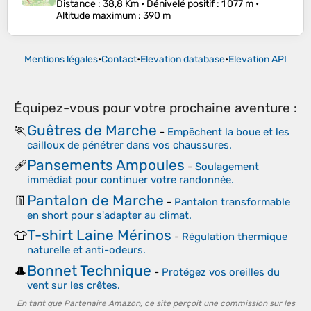
Distance
: 38,8 Km •
Dénivelé positif
: 1 077 m •
Altitude maximum
: 390 m
Mentions légales
•
Contact
•
Elevation database
•
Elevation API
Équipez-vous pour votre prochaine aventure :
Guêtres de Marche
🏃
-
Empêchent la boue et les
cailloux de pénétrer dans vos chaussures.
Pansements Ampoules
🩹
-
Soulagement
immédiat pour continuer votre randonnée.
Pantalon de Marche
👖
-
Pantalon transformable
en short pour s'adapter au climat.
T-shirt Laine Mérinos
👕
-
Régulation thermique
naturelle et anti-odeurs.
Bonnet Technique
🎩
-
Protégez vos oreilles du
vent sur les crêtes.
En tant que Partenaire Amazon, ce site perçoit une commission sur les